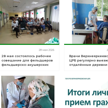
28 мая 2026
28 мая состоялось рабочее
Врачи Верхнеяркеев
совещание для фельдшеров
ЦРБ регулярно выезж
фельдшерско-акушерских
отдалённые деревни
пунктов и врачебных
амбулаторий