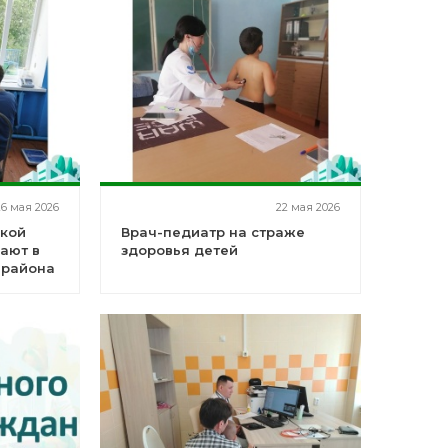
26 мая 2026
22 мая 2026
ской
Врач-педиатр на страже
ают в
здоровья детей
 района