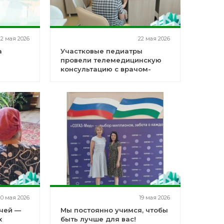
22 мая 2026
22 мая 2026
а
Участковые педиатры
провели телемедицинскую
консультацию с врачом-
кардиологом третьего
уровня
20 мая 2026
19 мая 2026
чей —
Мы постоянно учимся, чтобы
х
быть лучше для вас!