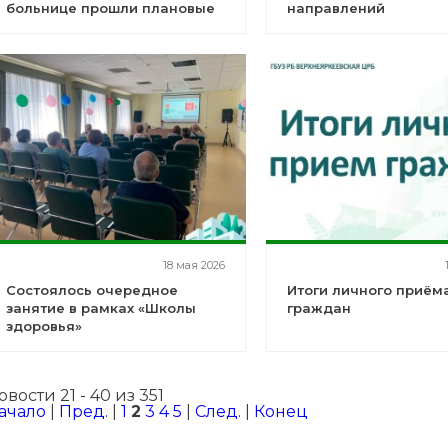
больнице прошли плановые
направлений
учения по пожарной
Верхнеяркеевской Ц
безопасности
18 мая 2026
Состоялось очередное
Итоги личного приём
занятие в рамках «Школы
граждан
здоровья»
овости 21 - 40 из 351
ачало
|
Пред.
|
1
2
3
4
5
|
След.
|
Конец