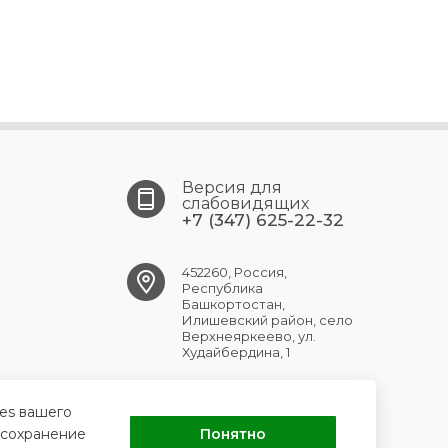
Версия для
слабовидящих
+7 (347) 625-22-32
452260, Россия,
Республика
Башкортостан,
Илишевский район, село
Верхнеяркеево, ул.
Худайбердина, 1
verhneyark.crb@doctorrb.ru
ies вашего
 сохранение
Понятно