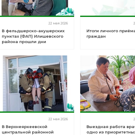
22 мая 2026
В фельдшерско-акушерских
Итоги личного приём
пунктах (ФАП) Илишевского
граждан
района прошли дни
открытых дверей
22 мая 2026
В Верхнеяркеевской
Выездная работа вра
центральной районной
одно из приоритетны