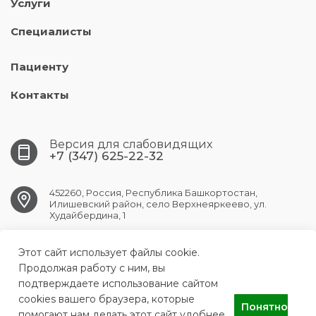
Услуги
Специалисты
Пациенту
Контакты
Версия для слабовидящих
+7 (347) 625-22-32
452260, Россия, Республика Башкортостан,
Илишевский район, село Верхнеяркеево, ул.
Худайбердина, 1
Этот сайт использует файлы cookie.
verhneyark.crb@doctorrb.ru
Продолжая работу с ним, вы
подтверждаете использование сайтом
cookies вашего браузера, которые
Понятно
ГБУЗ РБ Верхнеяркеевская центральная районная больница
помогают нам делать этот сайт удобнее