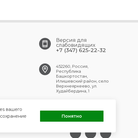
Версия для
слабовидящих
+7 (347) 625-22-32
452260, Россия,
Республика
Башкортостан,
Илишевский район, село
Верхнеяркеево, ул.
Худайбердина, 1
verhneyark.crb@doctorrb.ru
ies вашего
 сохранение
Понятно