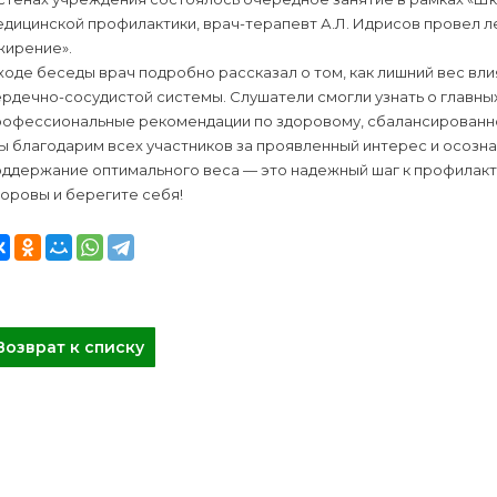
дицинской профилактики, врач-терапевт А.Л. Идрисов провел ле
жирение».
ходе беседы врач подробно рассказал о том, как лишний вес вли
рдечно-сосудистой системы. Слушатели смогли узнать о главных
рофессиональные рекомендации по здоровому, сбалансированн
 благодарим всех участников за проявленный интерес и осозна
ддержание оптимального веса — это надежный шаг к профилакти
оровы и берегите себя!
Возврат к списку