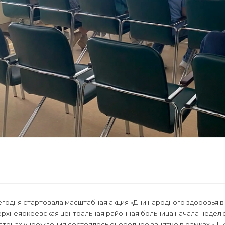
годня стартовала масштабная акция «Дни народного здоровья в
ерхнеяркеевская центральная районная больница начала неделю
 стенах учреждения состоялось очередное занятие в рамках «Ш