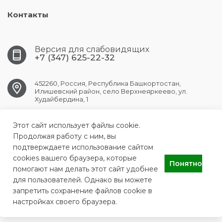
Контакты
Версия для слабовидящих
+7 (347) 625-22-32
452260, Россия, Республика Башкортостан,
Илишевский район, село Верхнеяркеево, ул.
Худайбердина, 1
Этот сайт использует файлы cookie.
verhneyark.crb@doctorrb.ru
Продолжая работу с ним, вы
подтверждаете использование сайтом
cookies вашего браузера, которые
Понятно
ГБУЗ РБ Верхнеяркеевская центральная районная больница
помогают нам делать этот сайт удобнее
для пользователей. Однако вы можете
запретить сохранение файлов cookie в
настройках своего браузера.