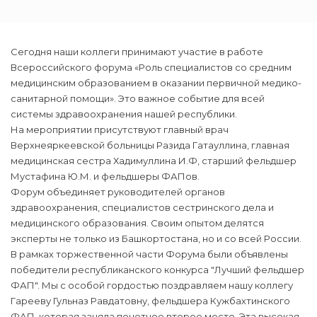
Сегодня наши коллеги принимают участие в работе
Всероссийского форума «Роль специалистов со средним
медицинским образованием в оказании первичной медико-
санитарной помощи». Это важное событие для всей
системы здравоохранения нашей республики.
На мероприятии присутствуют главный врач
Верхнеяркеевской больницы Разида Гатауллина, главная
медицинская сестра Хадимуллина И.Ф, старший фельдшер
Мустафина Ю.М. и фельдшеры ФАПов.
Форум объединяет руководителей органов
здравоохранения, специалистов сестринского дела и
медицинского образования. Своим опытом делятся
эксперты не только из Башкортостана, но и со всей России.
В рамках торжественной части Форума были объявлены
победители республиканского конкурса "Лучший фельдшер
ФАП". Мы с особой гордостью поздравляем нашу коллегу
Гарееву Гульназ Равдатовну, фельдшера Кужбахтинского
ФАП, которая заняла почетное второе место. Эта высокая