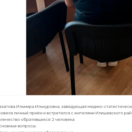
иззатова Ильмира Ильнуровна, заведующая медико-статистическ
ровела личный приём и встретился с жителями Илишевского рай
оличество обратившихся: 2 человека
сновные вопросы: