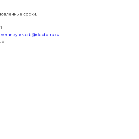
ановленные сроки.
1
у
verhneyark.crb@doctorrb.ru
ше!