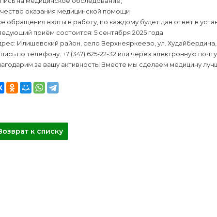
апись на медицинское обследование,
ачество оказания медицинской помощи
е обращения взяты в работу, по каждому будет дан ответ в уст
едующий приём состоится: 5 сентября 2025 года
рес: Илишевский район, село Верхнеяркеево, ул. Худайбердина, 
пись по телефону: +7 (347) 625-22-32 или через электронную почт
агодарим за вашу активность! Вместе мы сделаем медицину луч
Возврат к списку