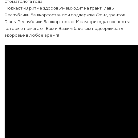
стоматолога года.
Подкаст «В ритме здоровья» выходит на грант Главы
Республики Башкортостан при поддержке Фонд грантов
Главы Республики Башкортостан. К нам приходят эксперты,
которые помогают Вам и Вашим близким поддерживать
здоровье в любое время!