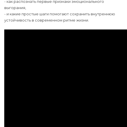
- как распознать первые признаки эмоционального
выгорания,
- и какие простые шаги помогают сохранить внутреннюю
устойчивость в современном ритме жизни.