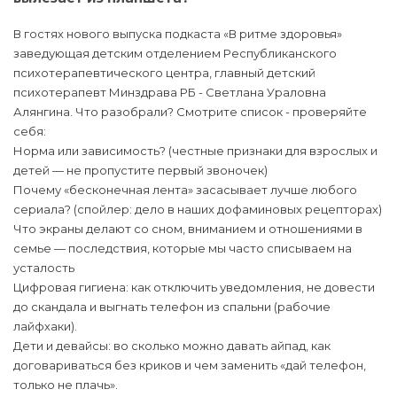
В гостях нового выпуска подкаста «В ритме здоровья»
заведующая детским отделением Республиканского
психотерапевтического центра, главный детский
психотерапевт Минздрава РБ - Светлана Ураловна
Алянгина. Что разобрали? Смотрите список - проверяйте
себя:
Норма или зависимость? (честные признаки для взрослых и
детей — не пропустите первый звоночек)
Почему «бесконечная лента» засасывает лучше любого
сериала? (спойлер: дело в наших дофаминовых рецепторах)
Что экраны делают со сном, вниманием и отношениями в
семье — последствия, которые мы часто списываем на
усталость
Цифровая гигиена: как отключить уведомления, не довести
до скандала и выгнать телефон из спальни (рабочие
лайфхаки).
Дети и девайсы: во сколько можно давать айпад, как
договариваться без криков и чем заменить «дай телефон,
только не плачь».