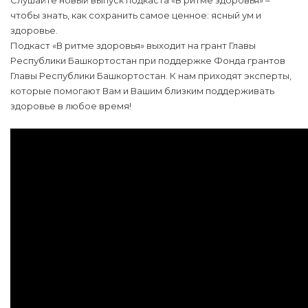
Слушайте новый выпуск подкаста «В ритме здоровья» –
чтобы знать, как сохранить самое ценное: ясный ум и
здоровье.
Подкаст «В ритме здоровья» выходит на грант Главы
Республики Башкортостан при поддержке Фонда грантов
Главы Республики Башкортостан. К нам приходят эксперты,
которые помогают Вам и Вашим близким поддерживать
здоровье в любое время!