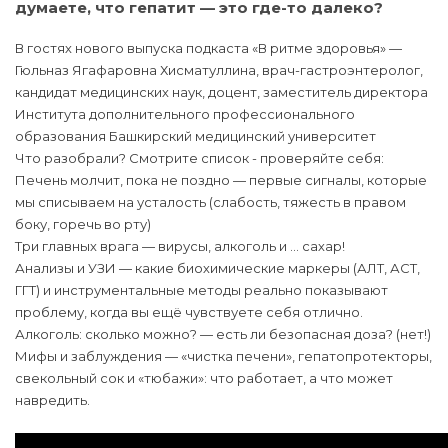
думаете, что гепатит — это где-то далеко?
В гостях нового выпуска подкаста «В ритме здоровья» —
Гюльназ Ягафаровна Хисматуллина, врач-гастроэнтеролог,
кандидат медицинских наук, доцент, заместитель директора
Института дополнительного профессионального
образования Башкирский медицинский университет
Что разобрали? Смотрите список - проверяйте себя:
Печень молчит, пока не поздно — первые сигналы, которые
мы списываем на усталость (слабость, тяжесть в правом
боку, горечь во рту)
Три главных врага — вирусы, алкоголь и … сахар!
Анализы и УЗИ — какие биохимические маркеры (АЛТ, АСТ,
ГГТ) и инструментальные методы реально показывают
проблему, когда вы ещё чувствуете себя отлично.
Алкоголь: сколько можно? — есть ли безопасная доза? (нет!)
Мифы и заблуждения — «чистка печени», гепатопротекторы,
свекольный сок и «тюбажи»: что работает, а что может
навредить.