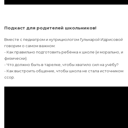
Подкаст для родителей школьников!
Вместе с педиатром и нутрициологом Гульнарой Идрисовой
говорим о самом важном:
- Как правильно подготовить ребёнка к школе (и морально, и
физически).
- Что должно быть в тарелке, чтобы хватило сил на учёбу?
- Как выстроить общение, чтобы школа не стала источником
ссор.