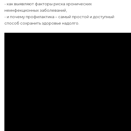
- как выявляют факторы риска хронических
неинфекционных заболеваний,
- и почему профилактика – самый простой и доступный
способ сохранить здоровье надолго.