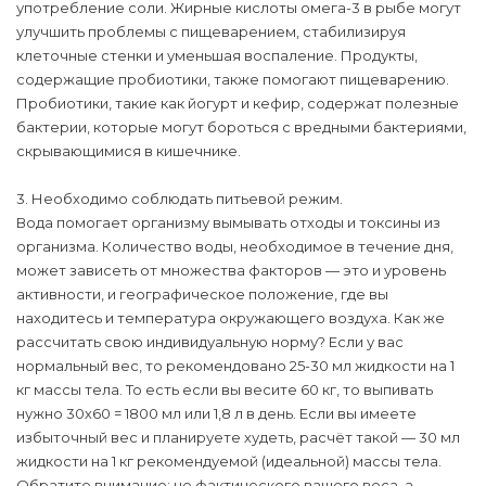
употребление соли. Жирные кислоты омега-3 в рыбе могут
улучшить проблемы с пищеварением, стабилизируя
клеточные стенки и уменьшая воспаление. Продукты,
содержащие пробиотики, также помогают пищеварению.
Пробиотики, такие как йогурт и кефир, содержат полезные
бактерии, которые могут бороться с вредными бактериями,
скрывающимися в кишечнике.
3. Необходимо соблюдать питьевой режим.
Вода помогает организму вымывать отходы и токсины из
организма. Количество воды, необходимое в течение дня,
может зависеть от множества факторов — это и уровень
активности, и географическое положение, где вы
находитесь и температура окружающего воздуха. Как же
рассчитать свою индивидуальную норму? Если у вас
нормальный вес, то рекомендовано 25-30 мл жидкости на 1
кг массы тела. То есть если вы весите 60 кг, то выпивать
нужно 30х60 = 1800 мл или 1,8 л в день. Если вы имеете
избыточный вес и планируете худеть, расчёт такой — 30 мл
жидкости на 1 кг рекомендуемой (идеальной) массы тела.
Обратите внимание: не фактического вашего веса, а